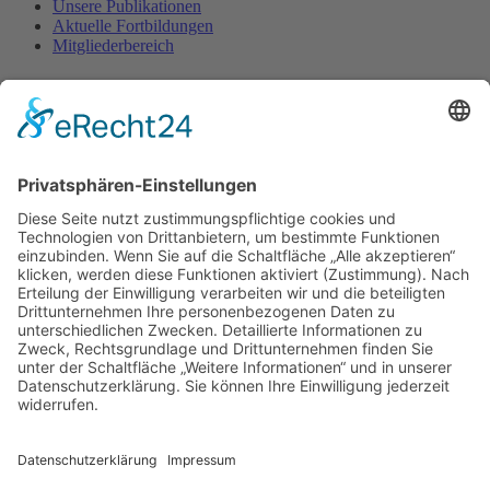
Unsere Publikationen
Aktuelle Fortbildungen
Mitgliederbereich
Kontakt
FFP e.V.
c/o Arno Lindner
Heinrich-Röttgen-Str. 20
52428 Jülich
Fon. 02461-340 430
Diese E-Mail-Adresse ist vor Spambots geschützt! Zur Anzeige
muss JavaScript eingeschaltet sein.
www.ffp-ev.de
Bankverbindung
Sparkasse Essen
DE69 3605 0105 0006 4637 98
BIC SPESDE3E
Datenschutz
Impressum