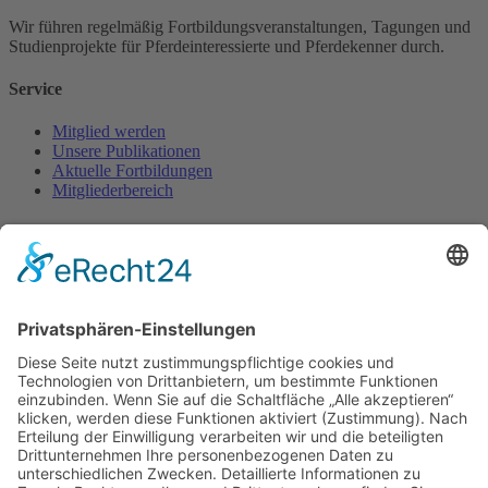
Wir führen regelmäßig Fortbildungs­veranstaltungen, Tagungen und
Studienprojekte für Pferde­interessierte und Pferde­kenner durch.
Service
Mitglied werden
Unsere Publikationen
Aktuelle Fortbildungen
Mitgliederbereich
Kontakt
FFP e.V.
c/o Arno Lindner
Heinrich-Röttgen-Str. 20
52428 Jülich
Fon. 02461-340 430
Diese E-Mail-Adresse ist vor Spambots geschützt! Zur Anzeige
muss JavaScript eingeschaltet sein.
www.ffp-ev.de