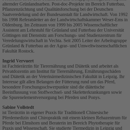
alternder Grünlandnarben. Post-doc-Projekte im Bereich Futterbau,
Pflanzenzüchtung und Qualitätsforschung bei der Deutschen
Saatveredelung und der Bundesanstalt für Landwirtschaft. Von 1992
bis 1998 Referatsleiter an der Landwirtschaftskammer Weser-Ems in
Oldenburg. Im Zeitraum von 1999 bis 2005 Wissenschaftlicher
Assistent am Lehrstuhl für Grünland und Futterbau der Universität
Göttingen mit Dienstsitz am Forschungs- und Studienzentrum für
Veredelungswirtschaft in Vechta. Seit 2005 Leiter der Arbeitsgruppe
Grünland & Futterbau an der Agrar- und Umweltwissenschaftlichen
Fakultät Rostock.
Ingrid Vervuert
ist Fachtierärztin für Tierernährung und Diätetik und arbeitet als
Privatdozentin am Institut für Tierernährung, Ernährungsschäden
und Diätetik an der Veterinärmedizinischen Fakultät in Leipzig. Ihr
Interesse gilt allen Belangen der Fütterung rund um das Pferd,
besondere Forschungsschwerpunkte sind die diätetische
Beeinflussung von Stoffwechsel- und Skeletterkrankungen sowie
die Spurenelementversorgung bei Pferden und Ponys.
Sabine Vollstedt
ist Tierärztin in eigener Praxis für Traditionell Chinesische
Pferdemedizin und Chiropraktik mit einem kleinen Rehazentrum für
Pferde bei Elmshorn und Beraterin im Bereich Phytotherapie für
Praxis und Wissenschaft. Sie studierte Tiermedizin in Leipzig und