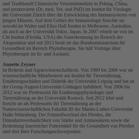
und Traditionell Chinesische Veterinärmedizin in Peking, China,
und promovierte (Dr. med. Vet. und PhD) im Institut für Virologie
der Universität Zürich über die Entwicklung des Immunsystems von
jungen Mäusen. Auf dem Gebiet der Immunologie forschte sie
sowohl im Walter und Eliza Hall Institut in Melbourne, Australien,
als auch an der Universität Tokio, Japan. In 2007 erhielt sie von im
Chi Institut (Florida, USA) die Annerkennung im Bereich der
Akupunktur und seit 2013 berät sie das Bundesministerium für
Gesundheit im Bereich Phytotherapie. Sie hält Vorträge über
Phytotherapie im In- und Ausland.
Annette Zeyner
ist Reiterin und Agrarwissenschaftlerin. Von 1989 bis 2006 war sie
wissenschaftliche Mitarbeiterin am Institut für Tierernährung,
Ernährungsschäden und Diätetik der Universität Leipzig und hat an
der Georg-August-Universität Göttingen habilitiert. Von 2006 bis
2012 war sie Professorin für Ernährungsphysiologie und
Tierernährung an der Universität Rostock. Seit 2012 lehrt und
forscht sie als Professorin für Tierernährung an der
Naturwissenschaftlichen Fakultät III der Martin-Luther-Universität
Halle-Wittenberg. Der Fettstoffwechsel des Pferdes, die
Dünndarmverdaulichkeit von Stärke und Aminosäuren sowie die
Bedeutung faserreicher Futtermittel für die Gesundheit von Pferden
sind drei ihrer Forschungsschwerpunkte.