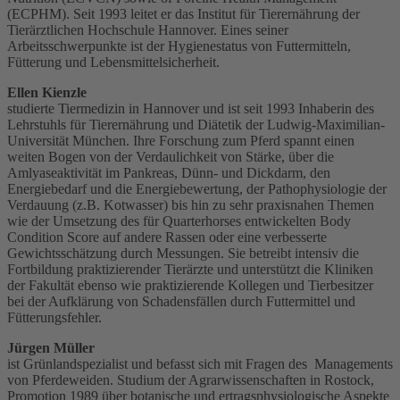
(ECPHM). Seit 1993 leitet er das Institut für Tierernährung der
Tierärztlichen Hochschule Hannover. Eines seiner
Arbeitsschwerpunkte ist der Hygienestatus von Futtermitteln,
Fütterung und Lebensmittelsicherheit.
Ellen Kienzle
studierte Tiermedizin in Hannover und ist seit 1993 Inhaberin des
Lehrstuhls für Tierernährung und Diätetik der Ludwig-Maximilian-
Universität München. Ihre Forschung zum Pferd spannt einen
weiten Bogen von der Verdaulichkeit von Stärke, über die
Amlyaseaktivität im Pankreas, Dünn- und Dickdarm, den
Energiebedarf und die Energiebewertung, der Pathophysiologie der
Verdauung (z.B. Kotwasser) bis hin zu sehr praxisnahen Themen
wie der Umsetzung des für Quarterhorses entwickelten Body
Condition Score auf andere Rassen oder eine verbesserte
Gewichtsschätzung durch Messungen. Sie betreibt intensiv die
Fortbildung praktizierender Tierärzte und unterstützt die Kliniken
der Fakultät ebenso wie praktizierende Kollegen und Tierbesitzer
bei der Aufklärung von Schadensfällen durch Futtermittel und
Fütterungsfehler.
Jürgen Müller
ist Grünlandspezialist und befasst sich mit Fragen des Managements
von Pferdeweiden. Studium der Agrarwissenschaften in Rostock,
Promotion 1989 über botanische und ertragsphysiologische Aspekte