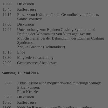
15:00
Diskussion
15:45
Kaffeepause
16:15
Einsatz von Kräutern für die Gesundheit von Pferden.
Sabine Vollstedt
17:00
Diskussion
17:45
Untersuchung zum Equinen Cushing Syndrom und
Prüfung der Wirksamkeit von Vitex agnus-castus
Mönchspfeffer bei der Behandlung des Equinen Cushing
Syndroms.
Zrinjka Bradaric (Doktorarbeit)
18:15
Ende
18:30
Mitgliederversammlung
20:00
Gemeinsames Abendessen
Samstag, 10. Mai 2014
9:00
Aktuelle (und auch möglicherweise) fütterungsbedingte
Erkrankungen.
Ellen Kienzle
9:45
Diskussion
10:30
Kaffeepause
11:00
Kritische Betrachtung von Probiotika und anderen