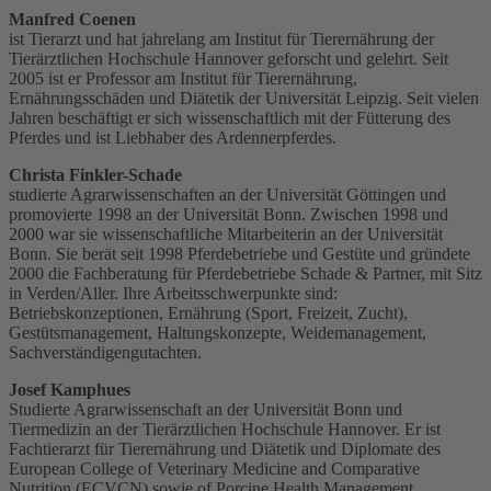
Manfred Coenen
ist Tierarzt und hat jahrelang am Institut für Tierernährung der
Tierärztlichen Hochschule Hannover geforscht und gelehrt. Seit
2005 ist er Professor am Institut für Tierernährung,
Ernährungsschäden und Diätetik der Universität Leipzig. Seit vielen
Jahren beschäftigt er sich wissenschaftlich mit der Fütterung des
Pferdes und ist Liebhaber des Ardennerpferdes.
Christa Finkler-Schade
studierte Agrarwissenschaften an der Universität Göttingen und
promovierte 1998 an der Universität Bonn. Zwischen 1998 und
2000 war sie wissenschaftliche Mitarbeiterin an der Universität
Bonn. Sie berät seit 1998 Pferdebetriebe und Gestüte und gründete
2000 die Fachberatung für Pferdebetriebe Schade & Partner, mit Sitz
in Verden/Aller. Ihre Arbeitsschwerpunkte sind:
Betriebskonzeptionen, Ernährung (Sport, Freizeit, Zucht),
Gestütsmanagement, Haltungskonzepte, Weidemanagement,
Sachverständigengutachten.
Josef Kamphues
Studierte Agrarwissenschaft an der Universität Bonn und
Tiermedizin an der Tierärztlichen Hochschule Hannover. Er ist
Fachtierarzt für Tierernährung und Diätetik und Diplomate des
European College of Veterinary Medicine and Comparative
Nutrition (ECVCN) sowie of Porcine Health Management