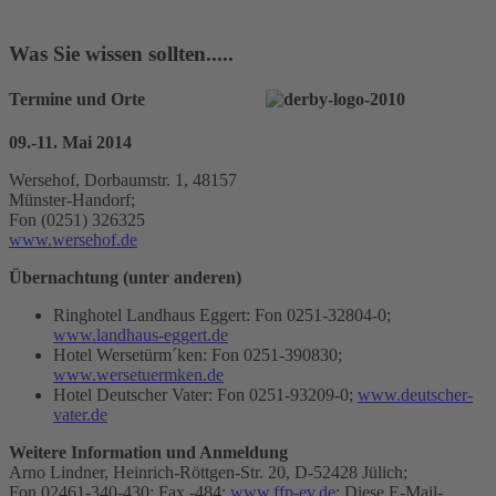
Was Sie wissen sollten.....
Termine und Orte
09.-11. Mai 2014
Wersehof, Dorbaumstr. 1, 48157
Münster-Handorf;
Fon (0251) 326325
www.wersehof.de
Übernachtung (unter anderen)
Ringhotel Landhaus Eggert: Fon 0251-32804-0;
www.landhaus-eggert.de
Hotel Wersetürm´ken: Fon 0251-390830;
www.wersetuermken.de
Hotel Deutscher Vater: Fon 0251-93209-0;
www.deutscher-
vater.de
Weitere Information und Anmeldung
Arno Lindner, Heinrich-Röttgen-Str. 20, D-52428 Jülich;
Fon 02461-340-430; Fax -484;
www.ffp-ev.de
;
Diese E-Mail-