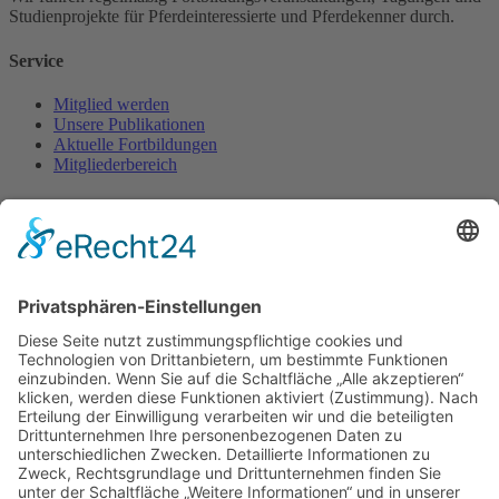
Studienprojekte für Pferde­interessierte und Pferde­kenner durch.
Service
Mitglied werden
Unsere Publikationen
Aktuelle Fortbildungen
Mitgliederbereich
Kontakt
FFP e.V.
c/o Arno Lindner
Heinrich-Röttgen-Str. 20
52428 Jülich
Fon. 02461-340 430
Diese E-Mail-Adresse ist vor Spambots geschützt! Zur Anzeige
muss JavaScript eingeschaltet sein.
www.ffp-ev.de
Bankverbindung