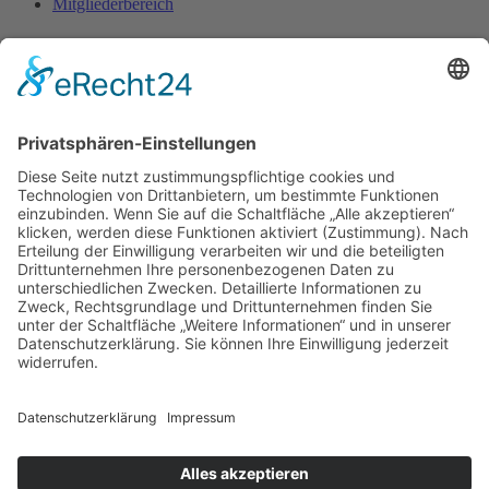
Mitgliederbereich
Kontakt
FFP e.V.
c/o Arno Lindner
Heinrich-Röttgen-Str. 20
52428 Jülich
Fon. 02461-340 430
Diese E-Mail-Adresse ist vor Spambots geschützt! Zur Anzeige
muss JavaScript eingeschaltet sein.
www.ffp-ev.de
Bankverbindung
Sparkasse Essen
DE69 3605 0105 0006 4637 98
BIC SPESDE3E
Datenschutz
Impressum
Online-Bestellung oder -Anmeldung widerrufen