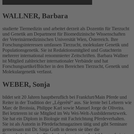
WALLNER, Barbara
studierte Tiermedizin und arbeitet derzeit als Dozentin für Tierzucht
und Genetik am Department für Biomedizinische Wissenschaften
der Veterinärmedizinischen Universität Wien, Österreich. Ihre
Forschungsinteressen umfassen Tierzucht, molekulare Genetik und
Populationsgenetik. Sie ist Redaktionsmitglied und Gutachterin
mehrerer international renommierter Zeitschriften. Barbara Wallner
ist Mitglied zahlreicher internationaler Verbände und hat
Forschungsartikel/Bücher in den Bereichen Tierzucht, Genetik und
Molekulargenetik verfasst.
WEBER, Sonja
bildet seit 20 Jahren hauptberuflich bei Frankfurt/Main Pferde und
Reiter in der Tradition der „Légerèté“ aus. Sie lernte bei Lehrern wie
Marc de Broissia, Philippe Karl sowie Manuel Jorge de Oliveira.
Bei letzterem ist sie Mitglied im Wu Wei-Welt-Ausbildernetzwerk.
Sie hat ein Diplom in Biologie mit Fachrichtung Pferdeverhalten.
Sie ist als Autorin in Pferdefachmagazinen tätig und gibt Seminare
gemeinsam mit Dr. Sinja Guth in denen sie über die