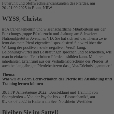
Fütterung und Stoffwechselerkrankungen des Pferdes, am
20.-21.09.2025 in Bonn, NRW
WYSS, Christa
ist Agrar-Ingenieurin und wissenschaftliche Mitarbeiterin aus der
Forschungsgruppe Pferdezucht und -haltung am Schweizer
Nationalgestüt in Avenches VD. Sie hat sich auf das Thema „wie
lernt das mein Pferd eigentlich“ spezialisiert! Sie wird über die
Wirkung der positiven sowie negativen Verstärkung,
Belohnungswürfel und Bestrafungen sprechen und beschreiben, wie
man in einfachen Teilschritten Pferde ausbilden kann. Mit ihrer
jahrelangen Erfahrung aus der Verhaltensforschung des Pferdes ist
auch bei langjährigen Pferdebesitzern das „Aha-Erlebnis“ garantiert!
Thema:
Was wir aus dem Lernverhalten der Pferde für Ausbildung und
Training lernen k
ö
nnen
39. FFP-Jahrestagung 2022: „Ausbildung und Training von
Sportpferden – Von der Psyche bis zur Biomechanik“, am
01.-03.07.2022 in Haltern am See, Nordrhein-Westfalen
Bleiben Sie im Sattel!