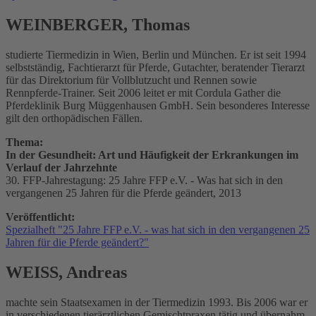
WEINBERGER, Thomas
studierte Tiermedizin in Wien, Berlin und München. Er ist seit 1994
selbstständig, Fachtierarzt für Pferde, Gutachter, beratender Tierarzt
für das Direktorium für Vollblutzucht und Rennen sowie
Rennpferde-Trainer. Seit 2006 leitet er mit Cordula Gather die
Pferdeklinik Burg Müggenhausen GmbH. Sein besonderes Interesse
gilt den orthopädischen Fällen.
Thema:
In der Gesundheit: Art und Häufigkeit der Erkrankungen im
Verlauf der Jahrzehnte
30. FFP-Jahrestagung: 25 Jahre FFP e.V. - Was hat sich in den
vergangenen 25 Jahren für die Pferde geändert, 2013
Veröffentlicht:
Spezialheft "25 Jahre FFP e.V. - was hat sich in den vergangenen 25
Jahren für die Pferde geändert?"
WEISS, Andreas
machte sein Staatsexamen in der Tiermedizin 1993. Bis 2006 war er
in verschiedenen tierärztlichen Gemischtpraxen tätig und übernahm