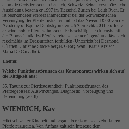
dann die Großtierpraxis in Uznach, Schweiz. Seine tierzahnärztliche
Ausbildung begann er 1997 im Tierspital Zürich bei Leith Ryan. Er
ist beurkundeter Pferdezahnmediziner bei der Schweizerischen
Vereinigung der Pferdemediziner und hat das Niveau D500 von der
Academy of Equine Dentistry in den USA erreicht. 2011 eröffnete
er seine mobile Pferdezahnpraxis. Er beschäftigt sich intensiv mit
der Biomechanik des Pferdes, reitet seit seiner Jugend und lässt sich
regelmäßig im Dressurreiten fortbilden (Unterricht bei Desmond
O`Brien, Christine Stückelberger, Georg Wahl, Klaus Krzisch,
Maria De Carvalho).
Thema:
Welche Funktionsstörungen des Kauapparates wirken sich auf
die Rittigkeit aus?
35. Tagung zur Pferdegesundheit: Funktionsstörungen des
Pferdegebisses: Auswirkungen, Diagnostik, Vorbeugung und
Behandlung (2018)
WIENRICH, Kay
reitet seit seiner Kindheit und begann bereits mit sechzehn Jahren,
Pferde zuzureiten. Von Anfang galt sein Interesse dem