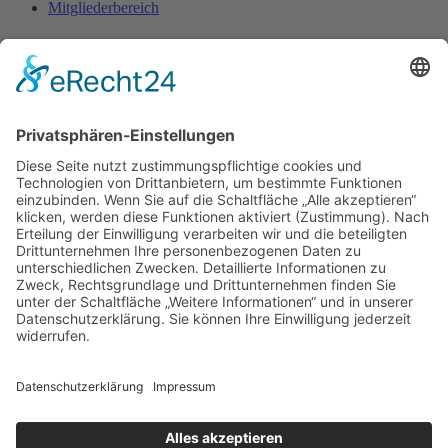
Mitgliederbereich
Kontakt
FFP e.V.
c/o Arno Lindner
Heinrich-Röttgen-Str. 20
52428 Jülich
Fon. 02461-340 430
Diese E-Mail-Adresse ist vor Spambots geschützt! Zur Anzeige
muss JavaScript eingeschaltet sein.
www.ffp-ev.de
Bankverbindung
Sparkasse Essen
DE69 3605 0105 0006 4637 98
BIC SPESDE3E
Datenschutz
Impressum
Online-Bestellung oder -Anmeldung widerrufen