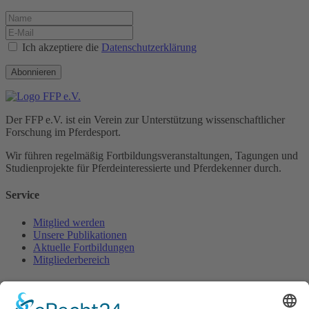
Ich akzeptiere die
Datenschutzerklärung
Abonnieren
Der FFP e.V. ist ein Verein zur Unterstützung wissenschaftlicher
Forschung im Pferdesport.
Wir führen regelmäßig Fortbildungs­veranstaltungen, Tagungen und
Studienprojekte für Pferde­interessierte und Pferde­kenner durch.
Service
Mitglied werden
Unsere Publikationen
Aktuelle Fortbildungen
Mitgliederbereich
Kontakt