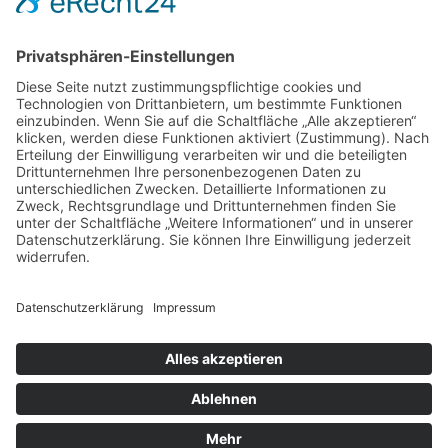
FFP e.V.
c/o Arno Lindner
Heinrich-Röttgen-Str. 20
52428 Jülich
Fon. 02461-340 430
Diese E-Mail-Adresse ist vor Spambots geschützt! Zur Anzeige
muss JavaScript eingeschaltet sein.
www.ffp-ev.de
Bankverbindung
Sparkasse Essen
DE69 3605 0105 0006 4637 98
BIC SPESDE3E
Datenschutz
Impressum
Online-Bestellung oder -Anmeldung widerrufen
© FFP e.V. All rights reserved.
2026