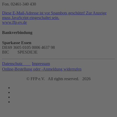
Fon. 02461-340 430
Diese E-Mail-Adresse ist vor Spambots geschützt! Zur Anzeige
muss JavaScript eingeschaltet sein.
www.ffp-ev.de
Bankverbindung
Sparkasse Essen
DE69 3605 0105 0006 4637 98
BIC SPESDE3E
Datenschutz
Impressum
Online-Bestellung oder -Anmeldung widerrufen
© FFP e.V. All rights reserved.
2026