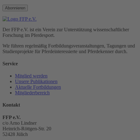
Abonnieren
Der FFP e.V. ist ein Verein zur Unterstützung wissenschaftlicher
Forschung im Pferdesport.
Wir führen regelmäßig Fortbildungs­veranstaltungen, Tagungen und
Studienprojekte für Pferde­interessierte und Pferde­kenner durch.
Service
Mitglied werden
Unsere Publikationen
Aktuelle Fortbildungen
Mitgliederbereich
Kontakt
FFP e.V.
c/o Arno Lindner
Heinrich-Röttgen-Str. 20
52428 Jülich